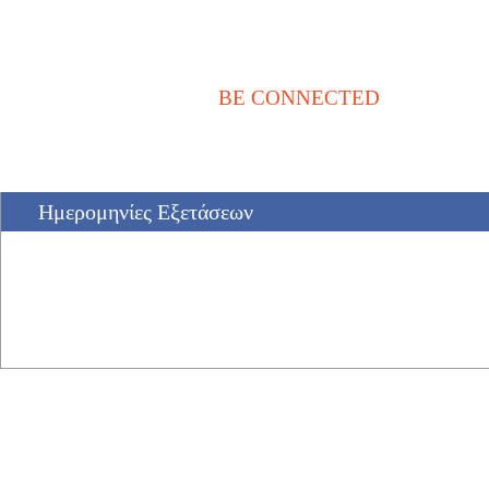
BE CONNECTED
Αρχική
Νέα / Άρθρα
Βιβλιοθήκη
Αγγελίες
Επικοινωνία
Ημερομηνίες Εξετάσεων